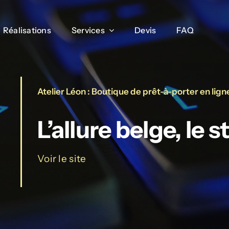
Réalisations
Réalisations
Services
Services
Devis
Devis
FAQ
FAQ
Atelier Léon : Boutique de prêt-à-porter en lign
L’allure belge, le s
Voir le site